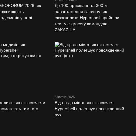
а GEOFORUM’2026: як
До 100 присідань та 300 кг
 розширюють
навантаження за зміну: як
одезистів у полі
екзоскелети Hypershell пройшли
тест у e-grocery командою
ZAKAZ.UA
6 квітня 2026
едиків: як екзоскелети
Від гір до міста: як екзоскелет
опомагають тим, хто
Hypershell полегшує повсякденний
рух