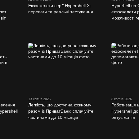
Екзоскелети серії Hypershell X:
Hyperhell н
лет
переваги та реальні тестування
екзоскелети
віт
можливості ге
13 квітня 2026
8 квітня 2026
новлення
Легкість, що доступна кожному
Роботизація м
ypershell
разом із ПриватБанк: сплачуйте
Hypershell д
частинами до 10 місяців
рятує життя