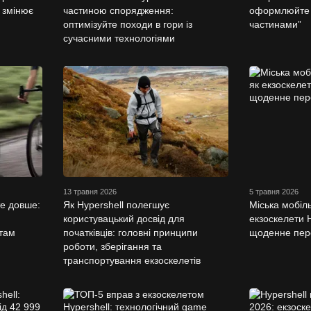
l змінює
частиною спорядження:
оформлюйте 
оптимізуйте походи в гори із
частинами”
сучасними технологіями
13 травня 2026
5 травня 2026
те довше:
Як Hypershell полегшує
Міська мобіль
користувацький досвід для
екзоскелети 
там
початківців: головні принципи
щоденне пер
роботи, зберігання та
транспортування екзоскелетів