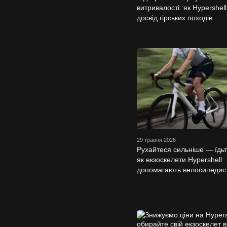
витривалості: як Hypershel
досвід гірських походів
29 травня 2026
Рухайтеся сильніше — їдь
як екзоскелети Hypershell
допомагають велосипедис