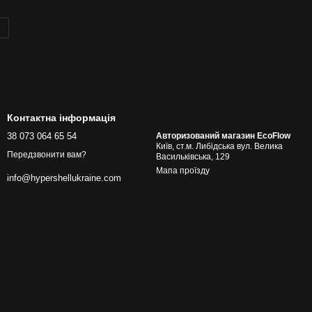
Контактна інформація
38 073 064 65 54
Авторизований магазин EcoFlow
Київ, ст.м. Либідська вул. Велика
Передзвонити вам?
Васильківська, 129
Мапа проїзду
info@hypershellukraine.com