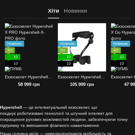
Хіти
Новинки
Новинка
Новинка
Новинка
Хіт
Хіт
Хіт
10
10
10
10
10
10
Екзоскелет Hypershell X PRO
Екзоскелет Hypershell X Ultra
58 999 грн
105 999 грн
47 99
Hypershell
— це інтелектуальний екзоскелет, що
поєднує роботизовані технології та штучний інтелект для
покращення рухових можливостей людини, забезпечуючи точну
підтримку та зменшення фізичного навантаження.
Наша головна місія — революціонізувати мобільність та