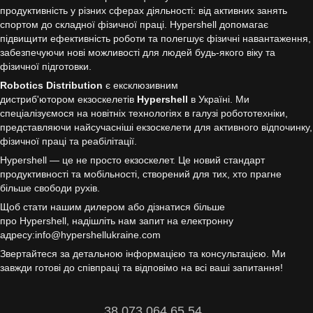
продуктивність у різних сферах діяльності: від активних занять
спортом до складної фізичної праці. Hypershell допомагає
підвищити ефективність роботи та полегшує фізичні навантаження,
забезпечуючи нові можливості для людей будь-якого віку та
фізичної підготовки.
Robotics Distribution
є ексклюзивним
дистриб'ютором екзоскелетів
Hypershell
в Україні. Ми
спеціалізуємося на новітніх технологіях в галузі робототехніки,
представляючи найсучасніші екзоскелети для активного відпочинку,
фізичної праці та реабілітації.
Hypershell — це не просто екзоскелет. Це новий стандарт
продуктивності та мобільності, створений для тих, хто прагне
більше свободи рухів.
Щоб стати нашим дилером або дізнатися більше
про Hypershell, надішліть нам запит на електронну
адресу:info@hypershellukraine.com
Звертайтеся за детальною інформацією та консультацією. Ми
завжди готові до співпраці та відповімо на всі ваші запитання!
38 073 064 65 54