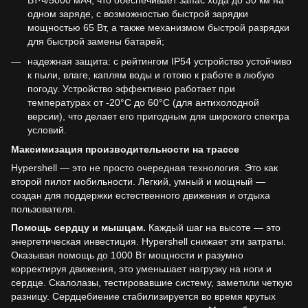
Вт·ч/5000 мАч, что обеспечивает запас хода до 30 км на
одном заряде, с возможностью быстрой зарядки
мощностью 65 Вт, а также механизмом быстрой разрядки
для быстрой замены батарей;
надежная защита: с рейтингом IP54 устройство устойчиво
к пыли, влаге, каплям воды и готово к работе в любую
погоду. Устройство эффективно работает при
температурах от -20°C до 60°C (для антихолодной
версии), что делает его пригодным для широкого спектра
условий.
Максимизация производительности на трассе
Hypershell — это не просто очередная технология. Это как
второй пилот мобильности. Легкий, умный и мощный —
создан для поддержки естественного движения и отдыха
пользователя.
Помощь сердцу и мышцам.
Каждый шаг на высоте — это
энергетическая инвестиция. Hypershell снижает эти затраты.
Оказывая помощь до 1000 Вт мощности и разумно
корректируя движения, это уменьшает нагрузку на ноги и
сердце. Скалолазы, тестировавшие систему, заметили четкую
разницу. Сердцебиение стабилизируется во время крутых