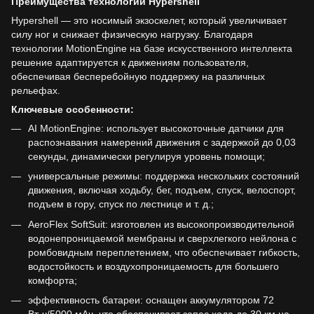
Преимущества технологий Hypershell
Hypershell — это носимый экзоскелет, который увеличивает
силу ног и снижает физическую нагрузку. Благодаря
технологии MotionEngine на базе искусственного интеллекта
решение адаптируется к движениям пользователя,
обеспечивая бесперебойную поддержку на различных
рельефах.
Ключевые особенности:
AI MotionEngine: использует высокоточные датчики для
распознавания намерений движения с задержкой до 0,03
секунды, динамически регулируя уровень помощи;
универсальные режимы: поддержка нескольких состояний
движения, включая ходьбу, бег, подъем, спуск, велоспорт,
подъем в гору, спуск по лестнице и т. д.;
AeroFlex SoftSuit: изготовлен из высокопроизводительной
водонепроницаемой мембраны и сверхлегкого нейлона с
ромбовидным переплетением, что обеспечивает гибкость,
водостойкость и воздухопроницаемость для большего
комфорта;
эффективность батареи: оснащен аккумулятором 72