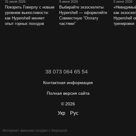
31 июля 2026
9 июня 2026
5 июня 2026
Покорить Говерлу с новым
Выбирайте экзоскелеты
«Невидимый
уровнем выносливости:
Hypershell — оформляйте
как экзоске
как Hypershell меняет
Cовместную “Оплату
Hypershell 
опыт горных походов
частями”
тренировки
38 073 064 65 54
Контактная информация
Полная версия сайта
© 2026
Укр
Рус
Интернет-магазин создан с Хорошоп