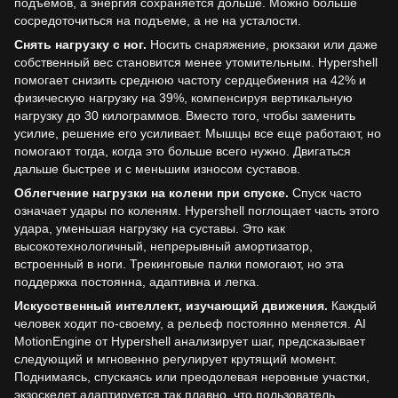
подъемов, а энергия сохраняется дольше. Можно больше
сосредоточиться на подъеме, а не на усталости.
Снять нагрузку с ног.
Носить снаряжение, рюкзаки или даже
собственный вес становится менее утомительным. Hypershell
помогает снизить среднюю частоту сердцебиения на 42% и
физическую нагрузку на 39%, компенсируя вертикальную
нагрузку до 30 килограммов. Вместо того, чтобы заменить
усилие, решение его усиливает. Мышцы все еще работают, но
помогают тогда, когда это больше всего нужно. Двигаться
дальше быстрее и с меньшим износом суставов.
Облегчение нагрузки на колени при спуске.
Спуск часто
означает удары по коленям. Hypershell поглощает часть этого
удара, уменьшая нагрузку на суставы. Это как
высокотехнологичный, непрерывный амортизатор,
встроенный в ноги. Трекинговые палки помогают, но эта
поддержка постоянна, адаптивна и легка.
Искусственный интеллект, изучающий движения.
Каждый
человек ходит по-своему, а рельеф постоянно меняется. AI
MotionEngine от Hypershell анализирует шаг, предсказывает
следующий и мгновенно регулирует крутящий момент.
Поднимаясь, спускаясь или преодолевая неровные участки,
экзоскелет адаптируется так плавно, что пользователь